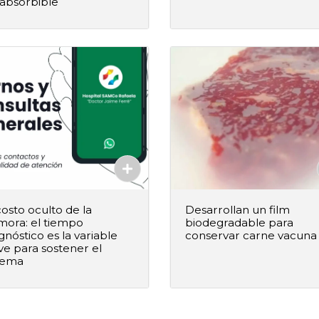
absorbible
Agregado
Agregado
costo oculto de la
Desarrollan un film
mora: el tiempo
biodegradable para
gnóstico es la variable
conservar carne vacuna
ve para sostener el
+
–
+
Agregar al pedido
Agregar al ped
tema
Agregado
Agregado