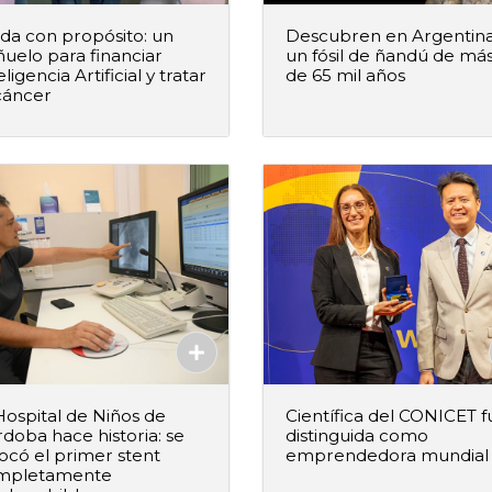
a con propósito: un
Descubren en Argentin
uelo para financiar
un fósil de ñandú de má
eligencia Artificial y tratar
de 65 mil años
cáncer
+
–
+
Agregar al pedido
Agregar al ped
Agregado
Agregado
Hospital de Niños de
Científica del CONICET f
doba hace historia: se
distinguida como
ocó el primer stent
emprendedora mundial
mpletamente
+
–
+
Agregar al pedido
Agregar al ped