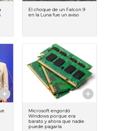
a
El choque de un Falcon 9
s
en la Luna fue un aviso
–
+
ido
Agregar al pedido
Agregado
ue
Microsoft engordó
Windows porque era
barato y ahora que nadie
puede pagarla
–
+
ido
Agregar al pedido