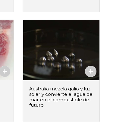
Agregado
Australia mezcla galio y luz
solar y convierte el agua de
mar en el combustible del
futuro
–
+
ido
Agregar al pedido
Agregado