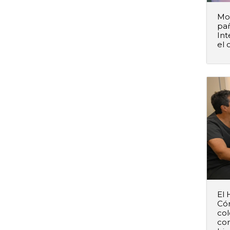
Mod
pañ
Int
el 
–
El 
Cór
col
co
–