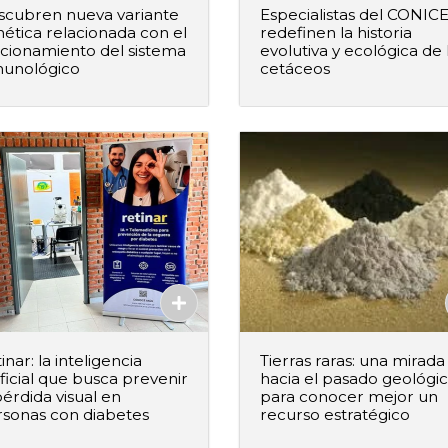
scubren nueva variante
Especialistas del CONIC
ética relacionada con el
redefinen la historia
cionamiento del sistema
evolutiva y ecológica de 
munológico
cetáceos
+
–
+
Agregar al pedido
Agregar al ped
Agregado
Agregado
inar: la inteligencia
Tierras raras: una mirada
ificial que busca prevenir
hacia el pasado geológi
pérdida visual en
para conocer mejor un
sonas con diabetes
recurso estratégico
+
–
+
Agregar al pedido
Agregar al ped
Agregado
Agregado