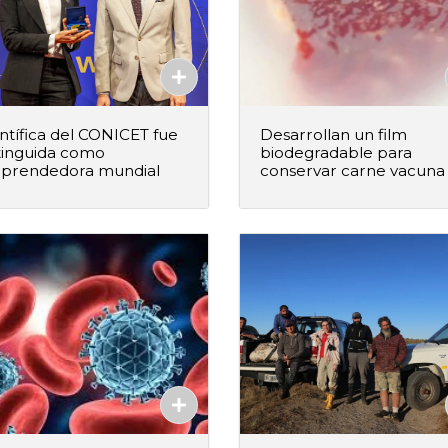
ntífica del CONICET fue
Desarrollan un film
tinguida como
biodegradable para
prendedora mundial
conservar carne vacuna