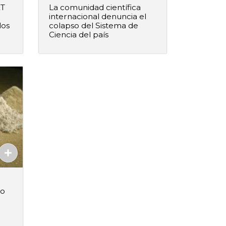
ET
La comunidad científica
internacional denuncia el
los
colapso del Sistema de
Ciencia del país
–
+
ido
Agregar al pedido
Agregado
co
–
+
ido
Agregar al pedido
Agregado