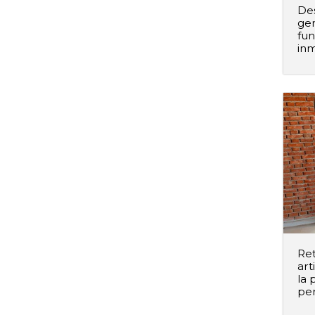
De
gen
fun
in
–
Ret
art
la 
per
–