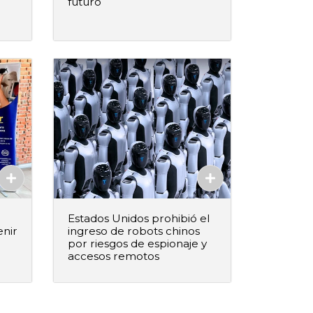
futuro
–
+
ido
Agregar al pedido
Agregado
Estados Unidos prohibió el
enir
ingreso de robots chinos
por riesgos de espionaje y
accesos remotos
–
+
ido
Agregar al pedido
Agregado