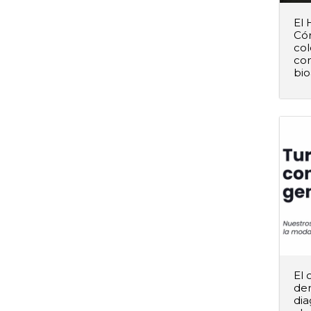
El 
Cór
col
co
–
bio
El 
de
dia