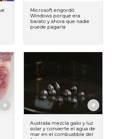
ue
Microsoft engordó
Windows porque era
barato y ahora que nadie
puede pagarla
–
+
ido
Agregar al pedido
Agregado
Australia mezcla galio y luz
solar y convierte el agua de
mar en el combustible del