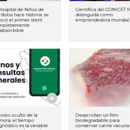
Hospital de Niños de
Científica del CONICET f
doba hace historia: se
distinguida como
ocó el primer stent
emprendedora mundial
mpletamente
+
–
+
Agregar al pedido
Agregar al ped
absorbible
Agregado
Agregado
costo oculto de la
Desarrollan un film
mora: el tiempo
biodegradable para
gnóstico es la variable
conservar carne vacuna