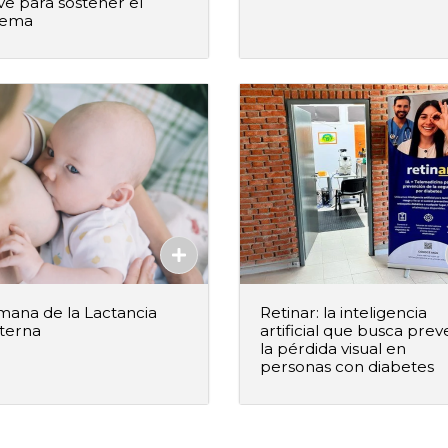
ve para sostener el
+
–
+
Agregar al pedido
Agregar al ped
tema
Agregado
Agregado
ana de la Lactancia
Retinar: la inteligencia
terna
artificial que busca prev
la pérdida visual en
personas con diabetes
+
–
+
Agregar al pedido
Agregar al ped
Agregado
Agregado